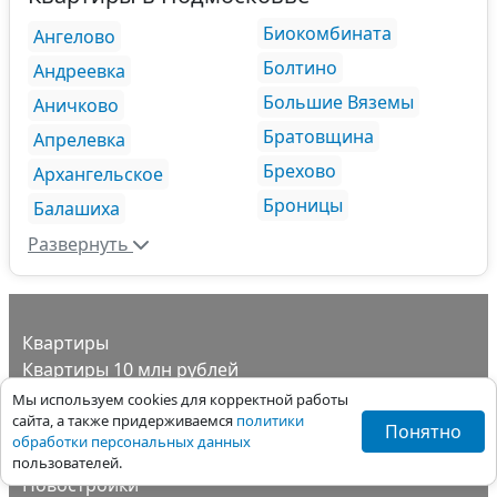
Биокомбината
Ангелово
Болтино
Андреевка
Большие Вяземы
Аничково
Братовщина
Апрелевка
Брехово
Архангельское
Броницы
Балашиха
Развернуть
Квартиры
Квартиры 10 млн рублей
Квартиры 15 млн рублей
Мы используем cookies для корректной работы
Квартиры 20 млн рублей
сайта, а также придерживаемся
политики
Понятно
обработки персональных данных
Квартиры 30 млн рублей
пользователей.
Новостройки