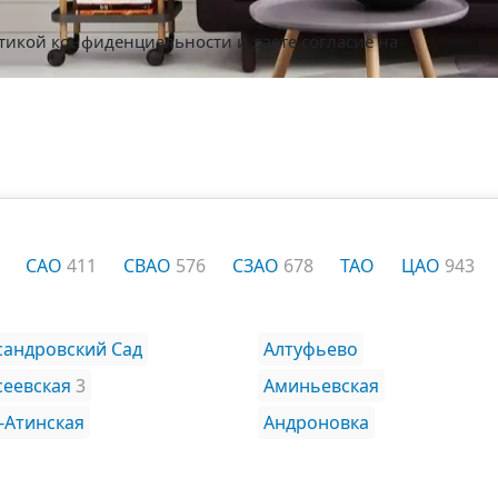
тикой конфиденциальности
и даете согласие на
САО
411
СВАО
576
СЗАО
678
ТАО
ЦАО
943
сандровский Сад
Алтуфьево
сеевская
3
Аминьевская
-Атинская
Андроновка