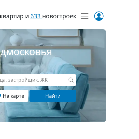
квартир и
633
новостроек
одмосковья
ица, застройщик, ЖК
На карте
Найти