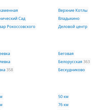
каменная
Верхние Котлы
нический Сад
Владыкино
вар Рокоссовского
Деловой центр
еевка
Беговая
левка
Белорусская
363
вка
358
Бескудниково
км
50 км
км
76 км