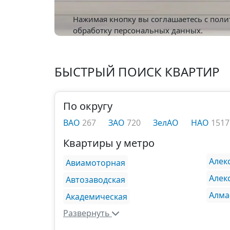
Нажимая кнопку вы соглашаетесь с
поли
обработку персональных данных.
БЫСТРЫЙ ПОИСК КВАРТИР
По округу
ВАО
267
ЗАО
720
ЗелАО
НАО
1517
Квартиры у метро
Алек
Авиамоторная
Алек
Автозаводская
Алма
Академическая
Развернуть