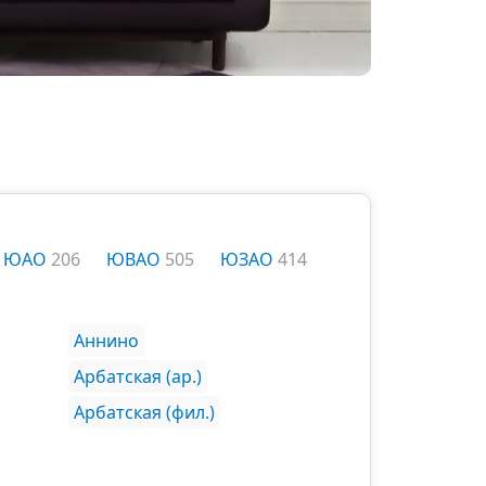
ЮАО
206
ЮВАО
505
ЮЗАО
414
Аннино
Арбатская (ар.)
Арбатская (фил.)