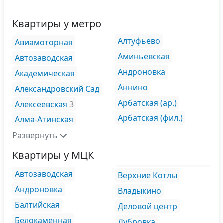
Квартиры у метро
Алтуфьево
Авиамоторная
Аминьевская
Автозаводская
Андроновка
Академическая
Аннино
Александровский Сад
Арбатская (ар.)
Алексеевская
3
Арбатская (фил.)
Алма-Атинская
Развернуть
Квартиры у МЦК
Автозаводская
Верхние Котлы
Андроновка
Владыкино
Балтийская
Деловой центр
Белокаменная
Дубровка