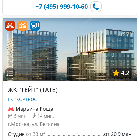
+7 (495) 999-10-60
4.2
ЖК "ТЕЙТ" (TATE)
ГК "КОРТРОС"
Марьина Роща
6 мин.
14 мин.
г.Москва, ул. Веткина
Студия
от 33 м²
от 20,9 млн