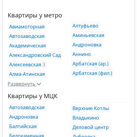
Квартиры у метро
Алтуфьево
Авиамоторная
Аминьевская
Автозаводская
Андроновка
Академическая
Аннино
Александровский Сад
Арбатская (ар.)
Алексеевская
3
Арбатская (фил.)
Алма-Атинская
Развернуть
Квартиры у МЦК
Автозаводская
Верхние Котлы
Андроновка
Владыкино
Балтийская
Деловой центр
Белокаменная
Дубровка