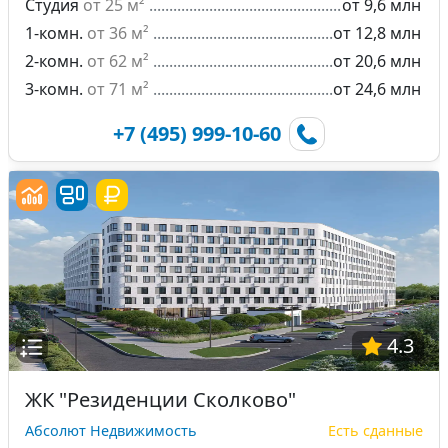
Студия
от 25 м²
от 9,6 млн
1-комн.
от 36 м²
от 12,8 млн
2-комн.
от 62 м²
от 20,6 млн
3-комн.
от 71 м²
от 24,6 млн
+7 (495) 999-10-60
4.3
ЖК "Резиденции Сколково"
Абсолют Недвижимость
Есть сданные