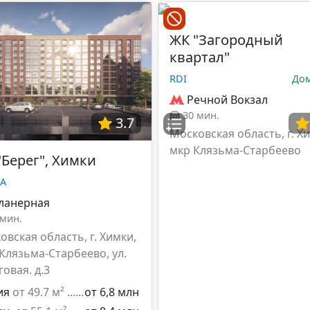
ЖК "Загородный
квартал"
RDI
Дом
Речной Вокзал
30 мин.
3.7
Московская область, г. Х
мкр Клязьма-Старбеево
"Берег", Химки
А
ланерная
 мин.
овская область, г. Химки,
 Клязьма-Старбеево, ул.
овая. д.3
ия
от 49.7 м²
от 6,8 млн