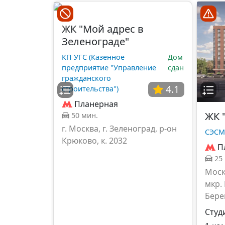
ЖК "Мой адрес в
Зеленограде"
КП УГС (Казенное
Дом
предприятие "Управление
сдан
гражданского
4.1
строительства")
Планерная
ЖК 
50 мин.
г. Москва, г. Зеленоград, р-он
СЭСМ
Крюково, к. 2032
П
25
Моск
мкр.
Берег
Студ