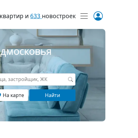
квартир и
633
новостроек
одмосковья
ица, застройщик, ЖК
На карте
Найти