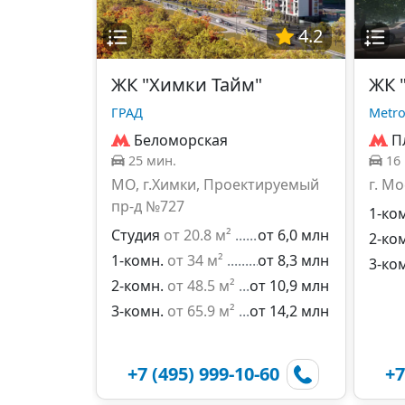
4.2
ЖК "Химки Тайм"
ЖК 
ГРАД
Metro
Беломорская
П
25 мин.
16
МО, г.Химки, Проектируемый
г. Мо
пр-д №727
1-ко
Студия
от 20.8 м²
от 6,0 млн
2-ко
1-комн.
от 34 м²
от 8,3 млн
3-ко
2-комн.
от 48.5 м²
от 10,9 млн
3-комн.
от 65.9 м²
от 14,2 млн
+7 (495) 999-10-60
+7