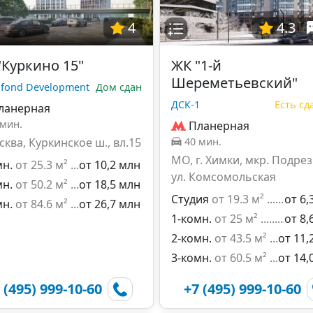
4
4.3
"Куркино 15"
ЖК "1-й
Шереметьевский"
fond Development
Дом сдан
ДСК-1
Есть с
ланерная
 мин.
Планерная
сква, Куркинское ш., вл.15
40 мин.
МО, г. Химки, мкр. Подрез
мн.
от 25.3 м²
от 10,2 млн
ул. Комсомольская
мн.
от 50.2 м²
от 18,5 млн
Студия
от 19.3 м²
от 6,
мн.
от 84.6 м²
от 26,7 млн
1-комн.
от 25 м²
от 8,
2-комн.
от 43.5 м²
от 11,
3-комн.
от 60.5 м²
от 14,
 (495) 999-10-60
+7 (495) 999-10-60