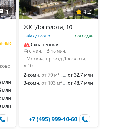
1
4.2
ЖК "Досфлота, 10"
Galaxy Group
Дом сдан
данные
Сходненская
6 мин.
16 мин.
г.Москва, проезд Досфлота,
д.10
ково,
2-комн.
от 70 м²
от 32,7 млн
3 млн
3-комн.
от 103 м²
от 48,7 млн
6 млн
2 млн
0 млн
+7 (495) 999-10-60