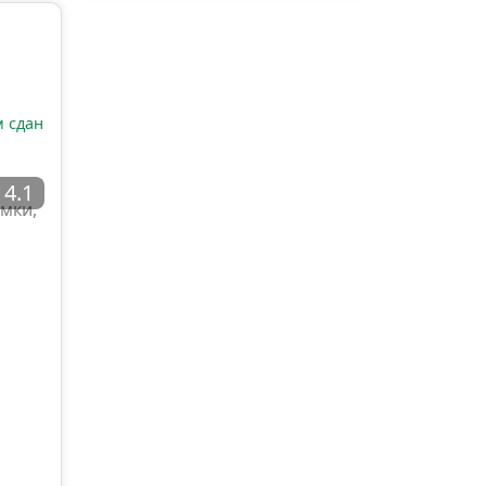
 сдан
4.1
имки,