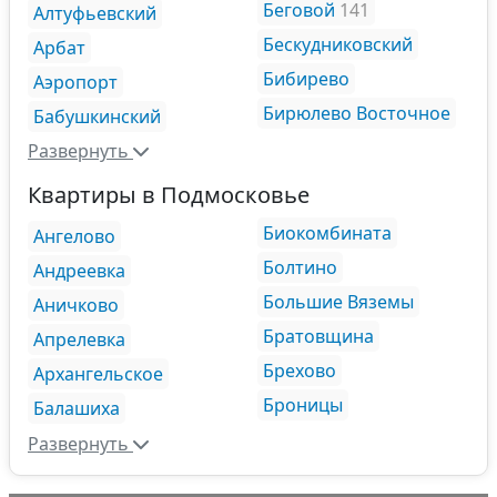
Беговой
141
Алтуфьевский
Бескудниковский
Арбат
Бибирево
Аэропорт
Бирюлево Восточное
Бабушкинский
Развернуть
Квартиры в Подмосковье
Биокомбината
Ангелово
Болтино
Андреевка
Большие Вяземы
Аничково
Братовщина
Апрелевка
Брехово
Архангельское
Броницы
Балашиха
Развернуть