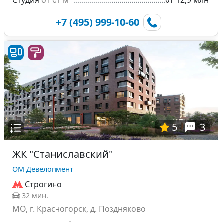
Студия
от 61 м²
от 12,9 млн
+7 (495) 999-10-60
5
3
ЖК "Станиславский"
ОМ Девелопмент
Строгино
32 мин.
МО, г. Красногорск, д. Поздняково