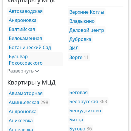
Квартиры у МЦК
Автозаводская
Верхние Котлы
Андроновка
Владыкино
Балтийская
Деловой центр
Белокаменная
Дубровка
Ботанический Сад
ЗИЛ
Бульвар
Зорге
11
Рокоссовского
Развернуть
Квартиры у МЦД
Беговая
Авиамоторная
Белорусская
363
Аминьевская
298
Бескудниково
Андроновка
Битца
Аникеевка
Бутово
36
Апрелевка