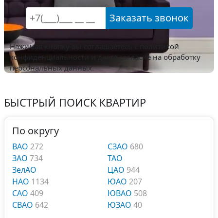
Заказать звонок
Нажимая кнопку вы соглашаетесь с
политикой
конфиденциальности
и даете согласие на обработку
персональных данных.
БЫСТРЫЙ ПОИСК КВАРТИР
По округу
ВАО
272
СЗАО
680
ЗАО
734
ТАО
ЗелАО
ЦАО
944
НАО
1134
ЮАО
207
САО
409
ЮВАО
508
СВАО
642
ЮЗАО
40