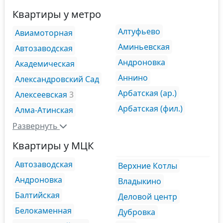
Квартиры у метро
Алтуфьево
Авиамоторная
Аминьевская
Автозаводская
Андроновка
Академическая
Аннино
Александровский Сад
Арбатская (ар.)
Алексеевская
3
Арбатская (фил.)
Алма-Атинская
Развернуть
Квартиры у МЦК
Автозаводская
Верхние Котлы
Андроновка
Владыкино
Балтийская
Деловой центр
Белокаменная
Дубровка