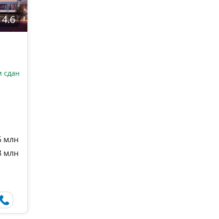
4.6
 сдан
5 млн
3 млн