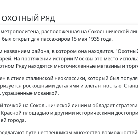
 ОХОТНЫЙ РЯД
о метрополитена, расположенная на Сокольнической ли
" был открыт для пассажиров 15 мая 1935 года.
 названием района, в котором она находится. "Охотный 
царей. На протяжении истории Москвы это место испол
отном Ряду находятся многочисленные магазины и торг
н в стиле сталинской неоклассики, который был популя
теризуется роскошными деталями и элегантностью. Стан
, украшенные мозаикой.
й точкой на Сокольнической линии и обладает стратег
 Красной площадью и другими историческими достопри
ей города.
 предлагают путешественникам множество возможностей