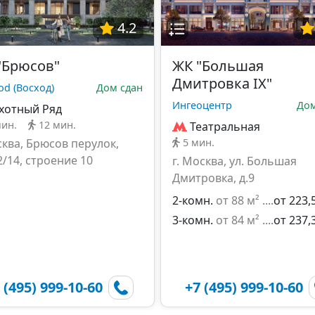
4.2
"Брюсов"
ЖК "Большая
Дмитровка IX"
od (Восход)
Дом сдан
Ингеоцентр
Дом
хотный Ряд
мин.
12 мин.
Театральная
сква, Брюсов перулок,
5 мин.
2/14, строение 10
г. Москва, ул. Большая
Дмитровка, д.9
2-комн.
от 88 м²
от 223,
3-комн.
от 84 м²
от 237,
 (495) 999-10-60
+7 (495) 999-10-60