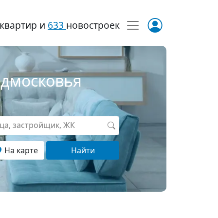
квартир и
633
новостроек
одмосковья
ица, застройщик, ЖК
На карте
Найти