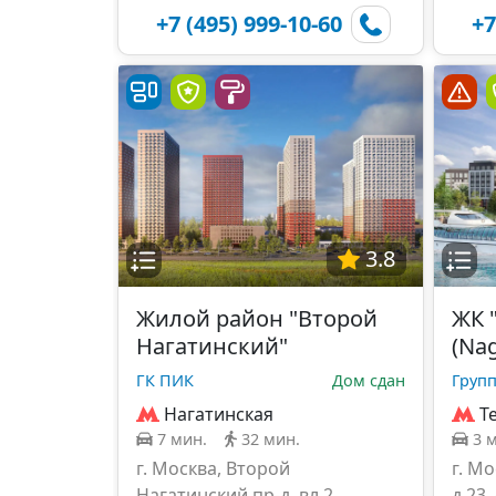
+7 (495) 999-10-60
+7
3.8
Жилой район "Второй
ЖК 
Нагатинский"
(Nag
ГК ПИК
Дом сдан
Групп
Нагатинская
Т
7 мин.
32 мин.
3 
г. Москва, Второй
г. Мо
Нагатинский пр-д, вл.2
д.23,