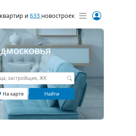
квартир и
633
новостроек
одмосковья
ица, застройщик, ЖК
На карте
Найти