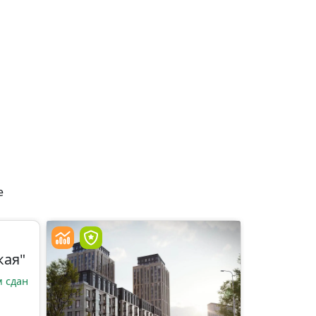
е
кая"
 сдан