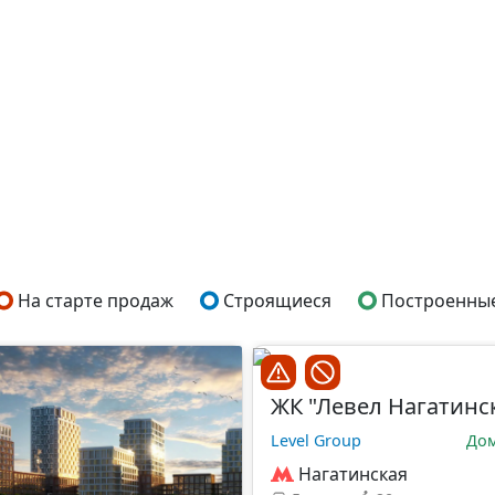
На старте продаж
Строящиеся
Построенны
ЖК "Левел Нагатинс
Level Group
Дом
Нагатинская