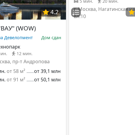
5 мин.
20 мин.
г. Москва, Нагатинская на
4.2
вл.10
"ВАУ" (WOW)
на Девелопмент
Дом сдан
ехнопарк
мин.
12 мин.
осква, пр-т Андропова
мн.
от 58 м²
от 39,1 млн
мн.
от 91 м²
от 50,1 млн