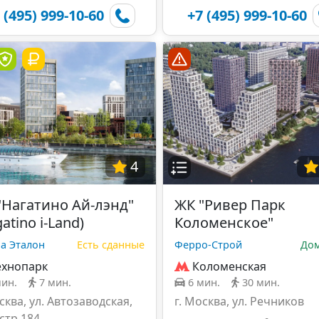
 (495) 999-10-60
+7 (495) 999-10-60
4
"Нагатино Ай-лэнд"
ЖК "Ривер Парк
atino i-Land)
Коломенское"
а Эталон
Есть сданные
Ферро-Строй
Дом
ехнопарк
Коломенская
мин.
7 мин.
6 мин.
30 мин.
сква, ул. Автозаводская,
г. Москва, ул. Речников
 стр.184