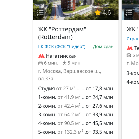
4.6
ЖК "Роттердам"
ЖК 
(Rotterdam)
Стра
ГК ФСК (ФСК "Лидер")
Дом сдан
Т
5 
Нагатинская
6 мин.
5 мин.
г. М
г. Москва, Варшавское ш.,
3-ко
вл.37а
4-ко
Студия
от 27 м²
от 17,8 млн
1-комн.
от 41.9 м²
от 24,7 млн
2-комн.
от 42.4 м²
от 27,6 млн
3-комн.
от 64.2 м²
от 33,9 млн
4-комн.
от 90.5 м²
от 45,5 млн
5-комн.
от 132.3 м²
от 93,5 млн