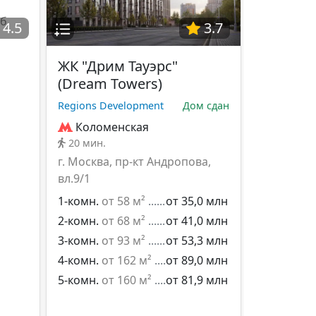
б,
4.5
3.7
ЖК "Дрим Тауэрс"
(Dream Towers)
Regions Development
Дом сдан
Коломенская
20 мин.
г. Москва, пр-кт Андропова,
вл.9/1
1-комн.
от 58 м²
от 35,0 млн
2-комн.
от 68 м²
от 41,0 млн
3-комн.
от 93 м²
от 53,3 млн
4-комн.
от 162 м²
от 89,0 млн
5-комн.
от 160 м²
от 81,9 млн