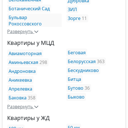
Дубровка
Ботанический Сад
ЗИЛ
Бульвар
Зорге
11
Рокоссовского
Развернуть
Квартиры у МЦД
Беговая
Авиамоторная
Белорусская
363
Аминьевская
298
Бескудниково
Андроновка
Битца
Аникеевка
Бутово
36
Апрелевка
Быково
Баковка
358
Развернуть
Квартиры у ЖД
50 км