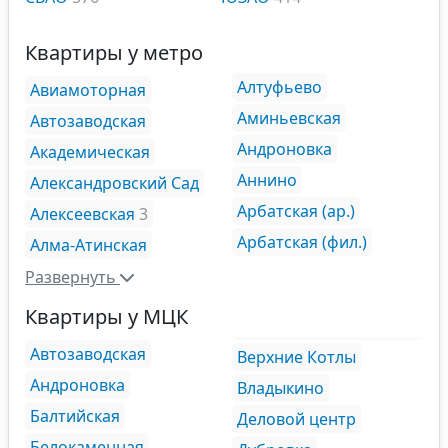
Квартиры у метро
Алтуфьево
Авиамоторная
Аминьевская
Автозаводская
Андроновка
Академическая
Аннино
Александровский Сад
Арбатская (ар.)
Алексеевская
3
Арбатская (фил.)
Алма-Атинская
Развернуть
Квартиры у МЦК
Автозаводская
Верхние Котлы
Андроновка
Владыкино
Балтийская
Деловой центр
Белокаменная