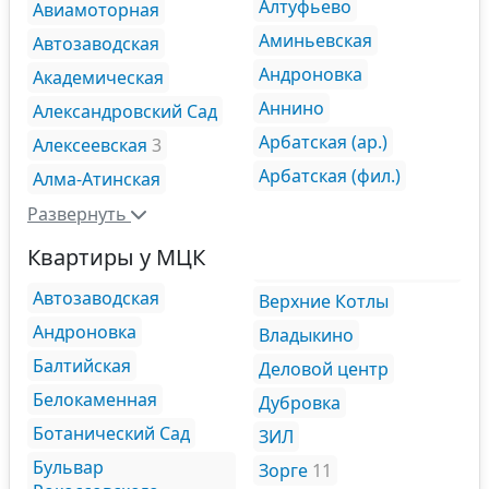
Алтуфьево
Авиамоторная
Аминьевская
Автозаводская
Андроновка
Академическая
Аннино
Александровский Сад
Арбатская (ар.)
Алексеевская
3
Арбатская (фил.)
Алма-Атинская
Развернуть
Квартиры у МЦК
Автозаводская
Верхние Котлы
Андроновка
Владыкино
Балтийская
Деловой центр
Белокаменная
Дубровка
Ботанический Сад
ЗИЛ
Бульвар
Зорге
11