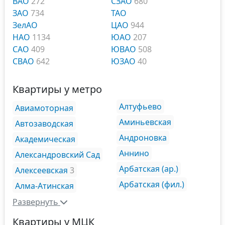
ВАО
272
СЗАО
680
ЗАО
734
ТАО
ЗелАО
ЦАО
944
НАО
1134
ЮАО
207
САО
409
ЮВАО
508
СВАО
642
ЮЗАО
40
Квартиры у метро
Алтуфьево
Авиамоторная
Аминьевская
Автозаводская
Андроновка
Академическая
Аннино
Александровский Сад
Арбатская (ар.)
Алексеевская
3
Арбатская (фил.)
Алма-Атинская
Развернуть
Квартиры у МЦК