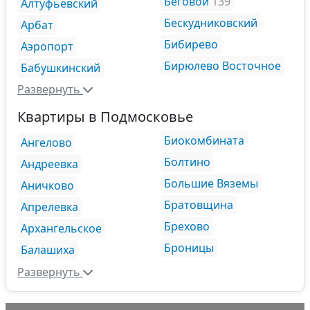
Беговой
139
Алтуфьевский
Бескудниковский
Арбат
Бибирево
Аэропорт
Бирюлево Восточное
Бабушкинский
Развернуть
Квартиры в Подмосковье
Биокомбината
Ангелово
Болтино
Андреевка
Большие Вяземы
Аничково
Братовщина
Апрелевка
Брехово
Архангельское
Броницы
Балашиха
Развернуть