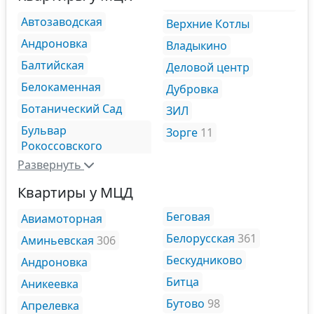
Автозаводская
Верхние Котлы
Андроновка
Владыкино
Балтийская
Деловой центр
Белокаменная
Дубровка
Ботанический Сад
ЗИЛ
Бульвар
Зорге
11
Рокоссовского
Развернуть
Квартиры у МЦД
Беговая
Авиамоторная
Белорусская
361
Аминьевская
306
Бескудниково
Андроновка
Битца
Аникеевка
Бутово
98
Апрелевка