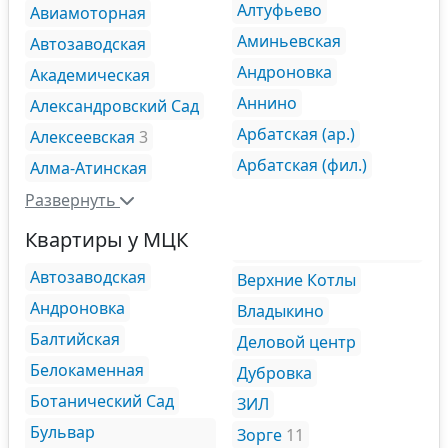
Алтуфьево
Авиамоторная
Аминьевская
Автозаводская
Андроновка
Академическая
Аннино
Александровский Сад
Арбатская (ар.)
Алексеевская
3
Арбатская (фил.)
Алма-Атинская
Развернуть
Квартиры у МЦК
Автозаводская
Верхние Котлы
Андроновка
Владыкино
Балтийская
Деловой центр
Белокаменная
Дубровка
Ботанический Сад
ЗИЛ
Бульвар
Зорге
11