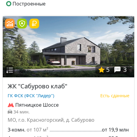
Построенные
5
3
ЖК "Сабурово клаб"
ГК ФСК (ФСК "Лидер")
Есть сданные
Пятницкое Шоссе
34 мин.
МО, г.о. Красногорский, д. Сабурово
3-комн.
от 107 м²
от 19,9 млн