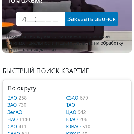
поможем!
Заказать звонок
Нажимая кнопку вы соглашаетесь с
политикой
конфиденциальности
и даете согласие на обработку
персональных данных.
БЫСТРЫЙ ПОИСК КВАРТИР
По округу
ВАО
268
СЗАО
679
ЗАО
730
ТАО
ЗелАО
ЦАО
942
НАО
1140
ЮАО
206
САО
411
ЮВАО
510
СВАО
641
ЮЗАО
40