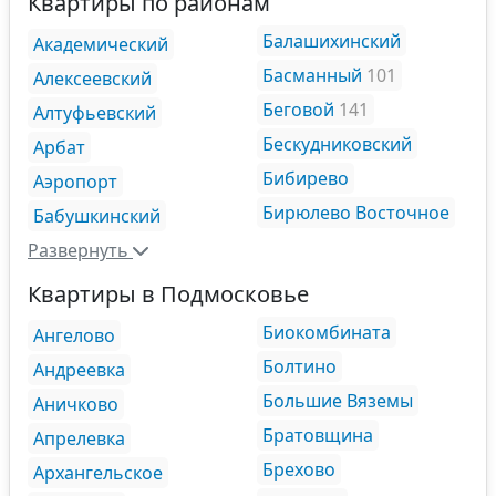
Квартиры по районам
Балашихинский
Академический
Басманный
101
Алексеевский
Беговой
141
Алтуфьевский
Бескудниковский
Арбат
Бибирево
Аэропорт
Бирюлево Восточное
Бабушкинский
Развернуть
Квартиры в Подмосковье
Биокомбината
Ангелово
Болтино
Андреевка
Большие Вяземы
Аничково
Братовщина
Апрелевка
Брехово
Архангельское