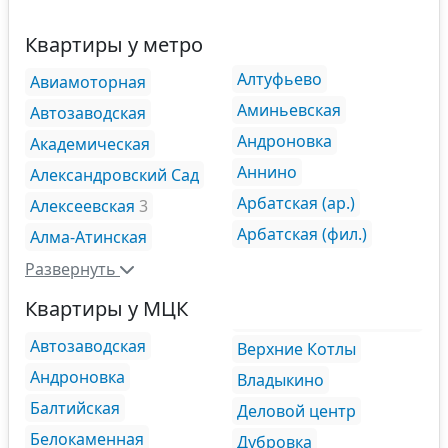
Квартиры у метро
Алтуфьево
Авиамоторная
Аминьевская
Автозаводская
Андроновка
Академическая
Аннино
Александровский Сад
Арбатская (ар.)
Алексеевская
3
Арбатская (фил.)
Алма-Атинская
Развернуть
Квартиры у МЦК
Автозаводская
Верхние Котлы
Андроновка
Владыкино
Балтийская
Деловой центр
Белокаменная
Дубровка