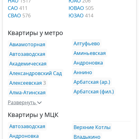
НАО
1517
ЮАО
206
САО
411
ЮВАО
505
СВАО
576
ЮЗАО
414
Квартиры у метро
Алтуфьево
Авиамоторная
Аминьевская
Автозаводская
Андроновка
Академическая
Аннино
Александровский Сад
Арбатская (ар.)
Алексеевская
3
Арбатская (фил.)
Алма-Атинская
Развернуть
Квартиры у МЦК
Автозаводская
Верхние Котлы
Андроновка
Владыкино