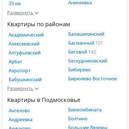
Аникеевка
33 км
Развернуть
Квартиры по районам
Балашихинский
Академический
Басманный
101
Алексеевский
Беговой
142
Алтуфьевский
Бескудниковский
Арбат
Бибирево
Аэропорт
Бирюлево Восточное
Бабушкинский
Развернуть
Квартиры в Подмосковье
Биокомбината
Ангелово
Болтино
Андреевка
Большие Вяземы
Аничково