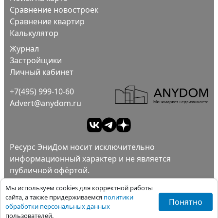
Сравнение новостроек
Сравнение квартир
Калькулятор
Журнал
Застройщики
Личный кабинет
+7(495) 999-10-60
Advert@anydom.ru
Ресурс ЭниДом носит исключительно
информационный характер и не является
публичной офёртой.
Ad
Пользовательское соглашение.
Мы используем cookies для корректной работы
Политика конфиденциальности.
сайта, а также придерживаемся
политики
Понятно
обработки персональных данных
Все права защищены ©ЭниДом 2012-2026
пользователей.