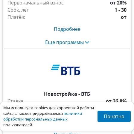
Первоначальный взнос
от 20%
Срок, лет
1 - 30
Платёж
от
Подробнее
Еще программы
Новостройка - ВТБ
Ставка
от 26.8%
Мы используем cookies для корректной работы
Первоначальный взнос
от 20%
сайта, а также придерживаемся
политики
Срок, лет
1 - 30
Понятно
обработки персональных данных
Платёж
от
пользователей.