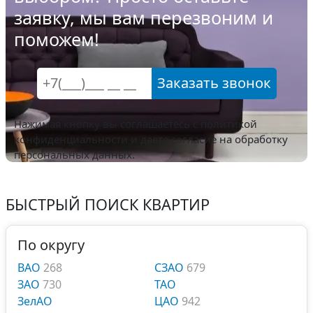
заявку, мы вам перезвоним и
поможем!
Заказать звонок
Нажимая кнопку вы соглашаетесь с
политикой
конфиденциальности
и даете согласие на обработку
персональных данных.
БЫСТРЫЙ ПОИСК КВАРТИР
По округу
ВАО
268
СЗАО
679
ЗАО
730
ТАО
ЗелАО
ЦАО
942