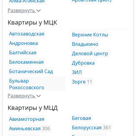
Алма-Атинская
Развернуть
Квартиры у МЦК
Автозаводская
Верхние Котлы
Андроновка
Владыкино
Балтийская
Деловой центр
Белокаменная
Дубровка
Ботанический Сад
ЗИЛ
Бульвар
Зорге
11
Рокоссовского
Развернуть
Квартиры у МЦД
Беговая
Авиамоторная
Белорусская
361
Аминьевская
306