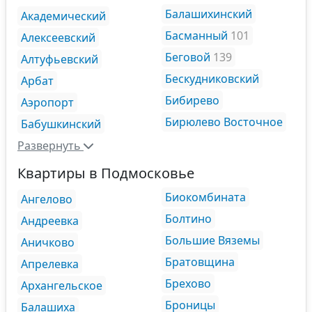
Балашихинский
Академический
Басманный
101
Алексеевский
Беговой
139
Алтуфьевский
Бескудниковский
Арбат
Бибирево
Аэропорт
Бирюлево Восточное
Бабушкинский
Развернуть
Квартиры в Подмосковье
Биокомбината
Ангелово
Болтино
Андреевка
Большие Вяземы
Аничково
Братовщина
Апрелевка
Брехово
Архангельское
Броницы
Балашиха