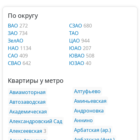
По округу
ВАО
272
СЗАО
680
ЗАО
734
ТАО
ЗелАО
ЦАО
944
НАО
1134
ЮАО
207
САО
409
ЮВАО
508
СВАО
642
ЮЗАО
40
Квартиры у метро
Алтуфьево
Авиамоторная
Аминьевская
Автозаводская
Андроновка
Академическая
Аннино
Александровский Сад
Арбатская (ар.)
Алексеевская
3
Арбатская (фил.)