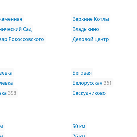
каменная
Верхние Котлы
нический Сад
Владыкино
вар Рокоссовского
Деловой центр
еевка
Беговая
левка
Белорусская
361
вка
358
Бескудниково
км
50 км
км
76 км