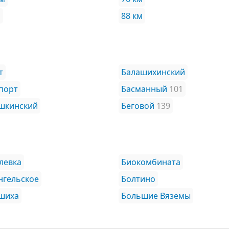
м
88 км
т
Балашихинский
порт
Басманный
101
шкинский
Беговой
139
левка
Биокомбината
нгельское
Болтино
шиха
Большие Вяземы