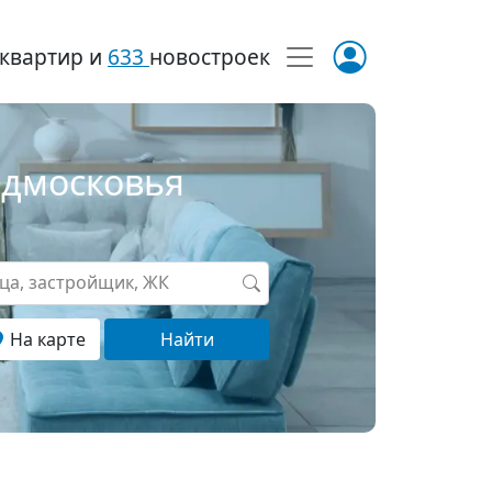
квартир и
633
новостроек
одмосковья
ица, застройщик, ЖК
На карте
Найти