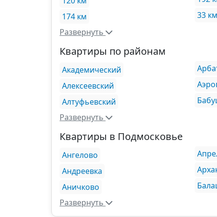
120 км
33 к
174 км
Развернуть
Квартиры по районам
Арба
Академический
Аэро
Алексеевский
Бабу
Алтуфьевский
Развернуть
Квартиры в Подмосковье
Апре
Ангелово
Арха
Андреевка
Бала
Аничково
Развернуть