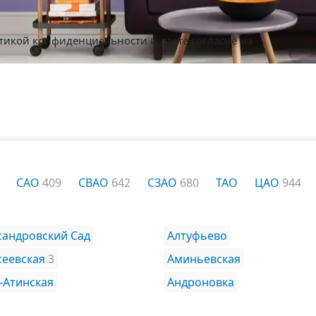
тикой конфиденциальности
и даете согласие на
САО
409
СВАО
642
СЗАО
680
ТАО
ЦАО
944
сандровский Сад
Алтуфьево
сеевская
3
Аминьевская
-Атинская
Андроновка