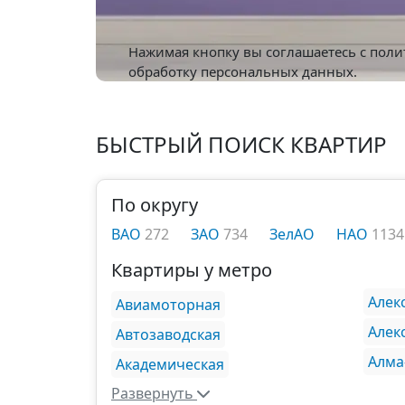
Нажимая кнопку вы соглашаетесь с
поли
обработку персональных данных.
БЫСТРЫЙ ПОИСК КВАРТИР
По округу
ВАО
272
ЗАО
734
ЗелАО
НАО
1134
Квартиры у метро
Алек
Авиамоторная
Алек
Автозаводская
Алма
Академическая
Развернуть