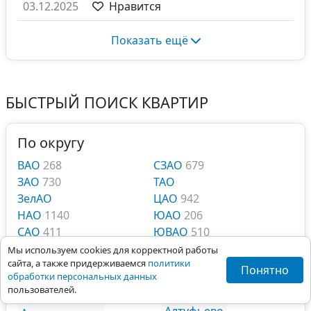
03.12.2025
Нравится
Показать ещё
БЫСТРЫЙ ПОИСК КВАРТИР
По округу
ВАО
268
СЗАО
679
ЗАО
730
ТАО
ЗелАО
ЦАО
942
НАО
1140
ЮАО
206
САО
411
ЮВАО
510
СВАО
641
ЮЗАО
40
Мы используем cookies для корректной работы
сайта, а также придерживаемся
политики
Понятно
обработки персональных данных
Квартиры у метро
пользователей.