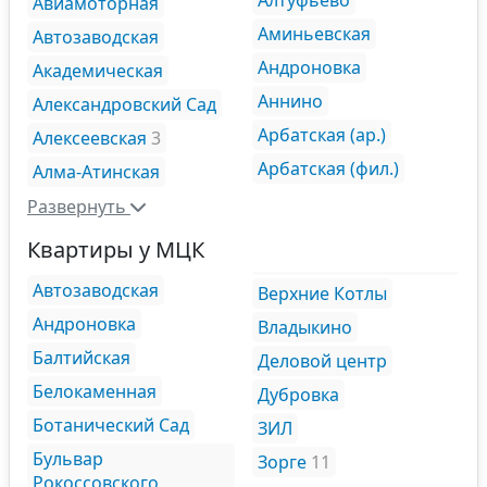
Алтуфьево
Авиамоторная
Аминьевская
Автозаводская
Андроновка
Академическая
Аннино
Александровский Сад
Арбатская (ар.)
Алексеевская
3
Арбатская (фил.)
Алма-Атинская
Развернуть
Квартиры у МЦК
Автозаводская
Верхние Котлы
Андроновка
Владыкино
Балтийская
Деловой центр
Белокаменная
Дубровка
Ботанический Сад
ЗИЛ
Бульвар
Зорге
11
Рокоссовского