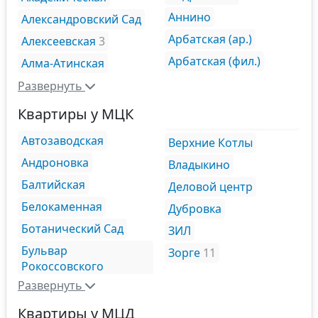
Аннино
Александровский Сад
Арбатская (ар.)
Алексеевская
3
Арбатская (фил.)
Алма-Атинская
Развернуть
Квартиры у МЦК
Автозаводская
Верхние Котлы
Андроновка
Владыкино
Балтийская
Деловой центр
Белокаменная
Дубровка
Ботанический Сад
ЗИЛ
Бульвар
Зорге
11
Рокоссовского
Развернуть
Квартиры у МЦД