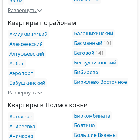
33 км
Развернуть
Квартиры по районам
Балашихинский
Академический
Басманный
101
Алексеевский
Беговой
141
Алтуфьевский
Бескудниковский
Арбат
Бибирево
Аэропорт
Бирюлево Восточное
Бабушкинский
Развернуть
Квартиры в Подмосковье
Биокомбината
Ангелово
Болтино
Андреевка
Большие Вяземы
Аничково