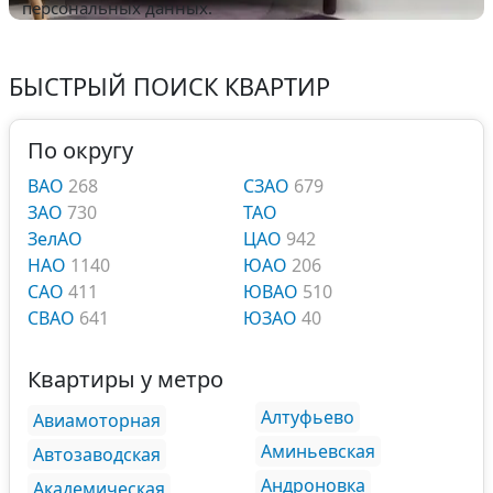
персональных данных.
БЫСТРЫЙ ПОИСК КВАРТИР
По округу
ВАО
268
СЗАО
679
ЗАО
730
ТАО
ЗелАО
ЦАО
942
НАО
1140
ЮАО
206
САО
411
ЮВАО
510
СВАО
641
ЮЗАО
40
Квартиры у метро
Алтуфьево
Авиамоторная
Аминьевская
Автозаводская
Андроновка
Академическая