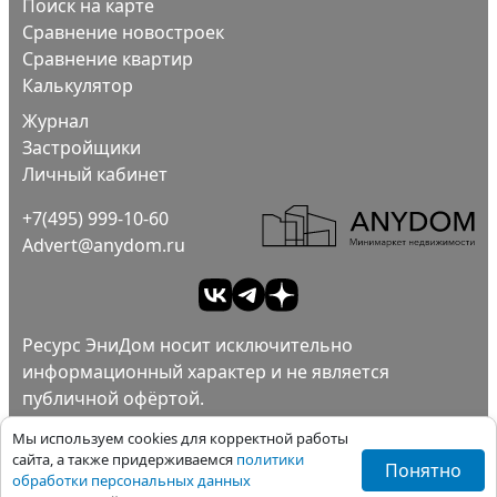
Поиск на карте
Сравнение новостроек
Сравнение квартир
Калькулятор
Журнал
Застройщики
Личный кабинет
+7(495) 999-10-60
Advert@anydom.ru
Ресурс ЭниДом носит исключительно
информационный характер и не является
публичной офёртой.
Ad
Пользовательское соглашение.
Мы используем cookies для корректной работы
Политика конфиденциальности.
сайта, а также придерживаемся
политики
Понятно
обработки персональных данных
Все права защищены ©ЭниДом 2012-2026