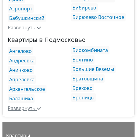
Бибирево
Аэропорт
Бирюлево Восточное
Бабушкинский
Развернуть
Квартиры в Подмосковье
Биокомбината
Ангелово
Болтино
Андреевка
Большие Вяземы
Аничково
Братовщина
Апрелевка
Брехово
Архангельское
Броницы
Балашиха
Развернуть
Квартиры