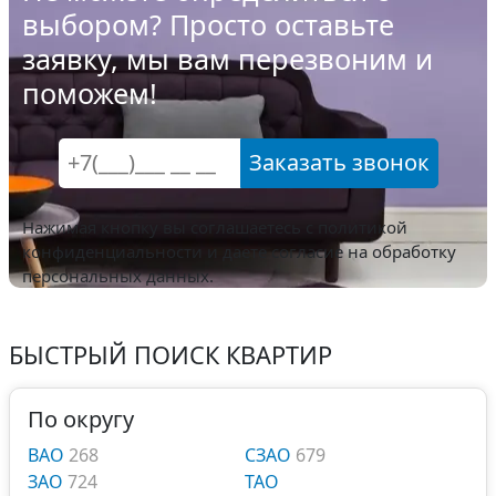
выбором? Просто оставьте
заявку, мы вам перезвоним и
поможем!
Заказать звонок
Нажимая кнопку вы соглашаетесь с
политикой
конфиденциальности
и даете согласие на обработку
персональных данных.
БЫСТРЫЙ ПОИСК КВАРТИР
По округу
ВАО
268
СЗАО
679
ЗАО
724
ТАО