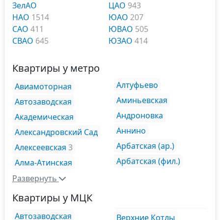
ЗелАО
ЦАО
943
НАО
1514
ЮАО
207
САО
411
ЮВАО
505
СВАО
645
ЮЗАО
414
Квартиры у метро
Алтуфьево
Авиамоторная
Аминьевская
Автозаводская
Андроновка
Академическая
Аннино
Александровский Сад
Арбатская (ар.)
Алексеевская
3
Арбатская (фил.)
Алма-Атинская
Развернуть
Квартиры у МЦК
Автозаводская
Верхние Котлы