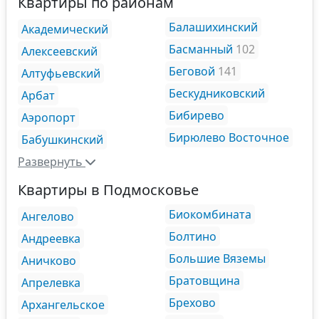
Квартиры по районам
Балашихинский
Академический
Басманный
102
Алексеевский
Беговой
141
Алтуфьевский
Бескудниковский
Арбат
Бибирево
Аэропорт
Бирюлево Восточное
Бабушкинский
Развернуть
Квартиры в Подмосковье
Биокомбината
Ангелово
Болтино
Андреевка
Большие Вяземы
Аничково
Братовщина
Апрелевка
Брехово
Архангельское