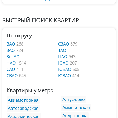
БЫСТРЫЙ ПОИСК КВАРТИР
По округу
ВАО
268
СЗАО
679
ЗАО
724
ТАО
ЗелАО
ЦАО
943
НАО
1514
ЮАО
207
САО
411
ЮВАО
505
СВАО
645
ЮЗАО
414
Квартиры у метро
Алтуфьево
Авиамоторная
Аминьевская
Автозаводская
Андроновка
Академическая