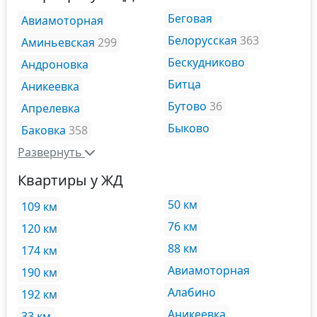
Беговая
Авиамоторная
Белорусская
363
Аминьевская
299
Бескудниково
Андроновка
Битца
Аникеевка
Бутово
36
Апрелевка
Быково
Баковка
358
Развернуть
Квартиры у ЖД
50 км
109 км
76 км
120 км
88 км
174 км
Авиамоторная
190 км
Алабино
192 км
Аникеевка
33 км