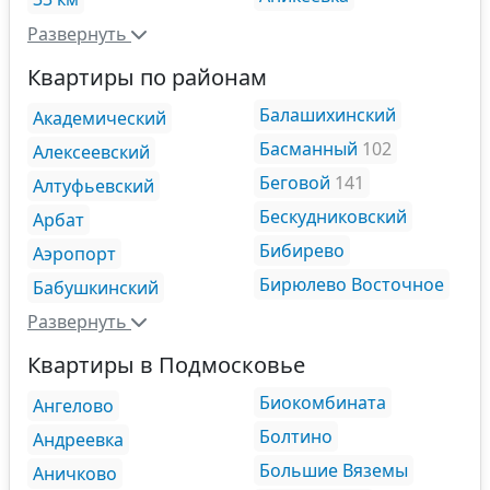
Развернуть
Квартиры по районам
Балашихинский
Академический
Басманный
102
Алексеевский
Беговой
141
Алтуфьевский
Бескудниковский
Арбат
Бибирево
Аэропорт
Бирюлево Восточное
Бабушкинский
Развернуть
Квартиры в Подмосковье
Биокомбината
Ангелово
Болтино
Андреевка
Большие Вяземы
Аничково