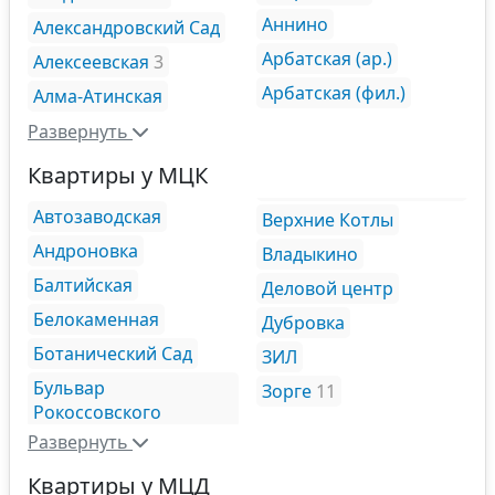
Аннино
Александровский Сад
Арбатская (ар.)
Алексеевская
3
Арбатская (фил.)
Алма-Атинская
Развернуть
Квартиры у МЦК
Автозаводская
Верхние Котлы
Андроновка
Владыкино
Балтийская
Деловой центр
Белокаменная
Дубровка
Ботанический Сад
ЗИЛ
Бульвар
Зорге
11
Рокоссовского
Развернуть
Квартиры у МЦД