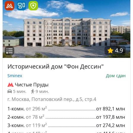
4.9
Исторический дом "Фон Дессин"
Sminex
Дом сдан
Чистые Пруды
5 мин.
9 мин.
г. Москва, Потаповский пер., д.5, стр.4
1-комн.
от 296 м²
от 892,1 млн
2-комн.
от 78 м²
от 197,8 млн
3-комн.
от 119 м²
от 274,2 млн