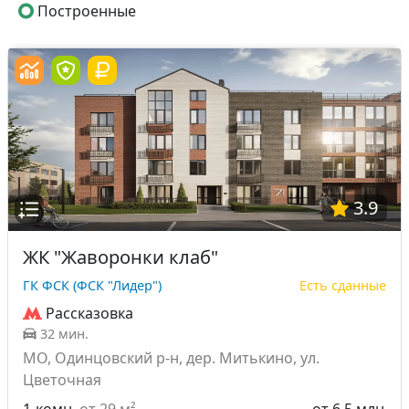
Построенные
3.9
ЖК "Жаворонки клаб"
ГК ФСК (ФСК "Лидер")
Есть сданные
Рассказовка
32 мин.
МО, Одинцовский р-н, дер. Митькино, ул.
Цветочная