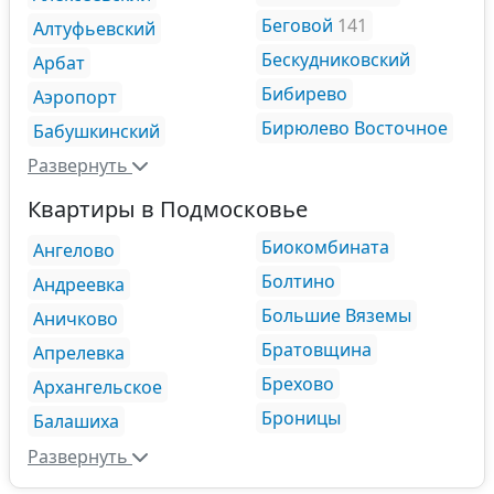
Беговой
141
Алтуфьевский
Бескудниковский
Арбат
Бибирево
Аэропорт
Бирюлево Восточное
Бабушкинский
Развернуть
Квартиры в Подмосковье
Биокомбината
Ангелово
Болтино
Андреевка
Большие Вяземы
Аничково
Братовщина
Апрелевка
Брехово
Архангельское
Броницы
Балашиха
Развернуть