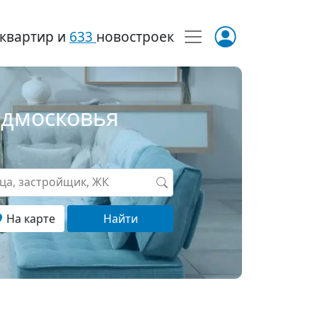
квартир и
633
новостроек
одмосковья
ица, застройщик, ЖК
На карте
Найти