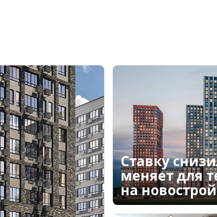
Ставку снизи
меняет для т
на новострой