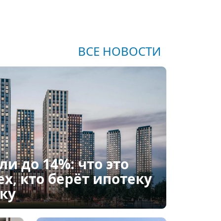
ВСЕ НОВОСТИ
ли до 14%: что это
ех, кто берёт ипотеку
ку