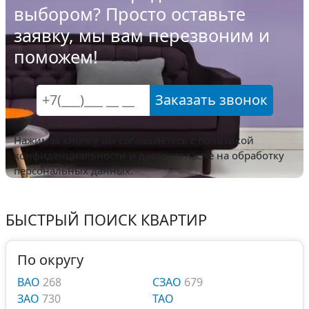
выбором? Просто оставьте
заявку, мы вам перезвоним и
поможем!
Заказать звонок
Нажимая кнопку вы соглашаетесь с
политикой
конфиденциальности
и даете согласие на обработку
персональных данных.
БЫСТРЫЙ ПОИСК КВАРТИР
По округу
ВАО
268
СЗАО
679
ЗАО
730
ТАО