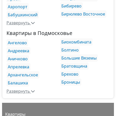
Бибирево
Аэропорт
Бирюлево Восточное
Бабушкинский
Развернуть
Квартиры в Подмосковье
Биокомбината
Ангелово
Болтино
Андреевка
Большие Вяземы
Аничково
Братовщина
Апрелевка
Брехово
Архангельское
Броницы
Балашиха
Развернуть
Квартиры