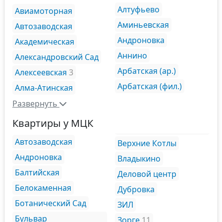
Алтуфьево
Авиамоторная
Аминьевская
Автозаводская
Андроновка
Академическая
Аннино
Александровский Сад
Арбатская (ар.)
Алексеевская
3
Арбатская (фил.)
Алма-Атинская
Развернуть
Квартиры у МЦК
Автозаводская
Верхние Котлы
Андроновка
Владыкино
Балтийская
Деловой центр
Белокаменная
Дубровка
Ботанический Сад
ЗИЛ
Бульвар
Зорге
11