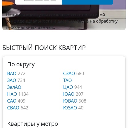
Нажимая кнопку вы соглашаетесь с
политикой
конфиденциальности
и даете согласие на обработку
персональных данных.
БЫСТРЫЙ ПОИСК КВАРТИР
По округу
ВАО
272
СЗАО
680
ЗАО
734
ТАО
ЗелАО
ЦАО
944
НАО
1134
ЮАО
207
САО
409
ЮВАО
508
СВАО
642
ЮЗАО
40
Квартиры у метро