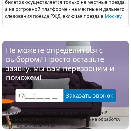
билетов осуществляется только на местные поезда,
а на островной платформе - на местные и дальнего
следования поезда РЖД, включая поезда в
Москву
.
Не можете определиться с
выбором? Просто оставьте
заявку, мы вам перезвоним и
поможем!
Заказать звонок
Нажимая кнопку вы соглашаетесь с
политикой
конфиденциальности
и даете согласие на обработку
персональных данных.