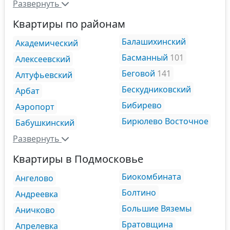
Развернуть
Квартиры по районам
Балашихинский
Академический
Басманный
101
Алексеевский
Беговой
141
Алтуфьевский
Бескудниковский
Арбат
Бибирево
Аэропорт
Бирюлево Восточное
Бабушкинский
Развернуть
Квартиры в Подмосковье
Биокомбината
Ангелово
Болтино
Андреевка
Большие Вяземы
Аничково
Братовщина
Апрелевка