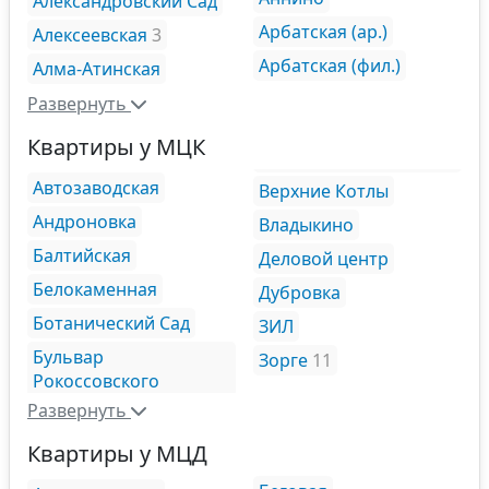
Александровский Сад
Арбатская (ар.)
Алексеевская
3
Арбатская (фил.)
Алма-Атинская
Развернуть
Квартиры у МЦК
Автозаводская
Верхние Котлы
Андроновка
Владыкино
Балтийская
Деловой центр
Белокаменная
Дубровка
Ботанический Сад
ЗИЛ
Бульвар
Зорге
11
Рокоссовского
Развернуть
Квартиры у МЦД