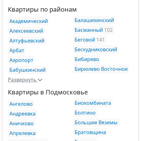
Квартиры по районам
Балашихинский
Академический
Басманный
102
Алексеевский
Беговой
141
Алтуфьевский
Бескудниковский
Арбат
Бибирево
Аэропорт
Бирюлево Восточное
Бабушкинский
Развернуть
Квартиры в Подмосковье
Биокомбината
Ангелово
Болтино
Андреевка
Большие Вяземы
Аничково
Братовщина
Апрелевка