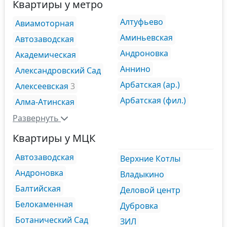
Квартиры у метро
Алтуфьево
Авиамоторная
Аминьевская
Автозаводская
Андроновка
Академическая
Аннино
Александровский Сад
Арбатская (ар.)
Алексеевская
3
Арбатская (фил.)
Алма-Атинская
Развернуть
Квартиры у МЦК
Автозаводская
Верхние Котлы
Андроновка
Владыкино
Балтийская
Деловой центр
Белокаменная
Дубровка
Ботанический Сад
ЗИЛ