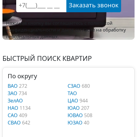
Заказать звонок
Нажимая кнопку вы соглашаетесь с
политикой
конфиденциальности
и даете согласие на обработку
персональных данных.
БЫСТРЫЙ ПОИСК КВАРТИР
По округу
ВАО
272
СЗАО
680
ЗАО
734
ТАО
ЗелАО
ЦАО
944
НАО
1134
ЮАО
207
САО
409
ЮВАО
508
СВАО
642
ЮЗАО
40