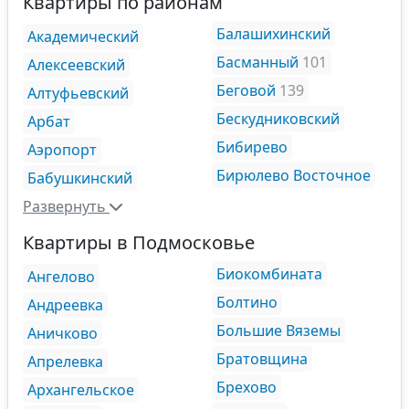
Квартиры по районам
Балашихинский
Академический
Басманный
101
Алексеевский
Беговой
139
Алтуфьевский
Бескудниковский
Арбат
Бибирево
Аэропорт
Бирюлево Восточное
Бабушкинский
Развернуть
Квартиры в Подмосковье
Биокомбината
Ангелово
Болтино
Андреевка
Большие Вяземы
Аничково
Братовщина
Апрелевка
Брехово
Архангельское