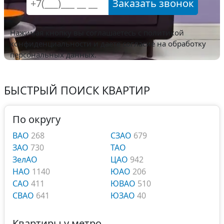
Заказать звонок
Нажимая кнопку вы соглашаетесь с
политикой
конфиденциальности
и даете согласие на обработку
персональных данных.
БЫСТРЫЙ ПОИСК КВАРТИР
По округу
ВАО
268
СЗАО
679
ЗАО
730
ТАО
ЗелАО
ЦАО
942
НАО
1140
ЮАО
206
САО
411
ЮВАО
510
СВАО
641
ЮЗАО
40
Квартиры у метро