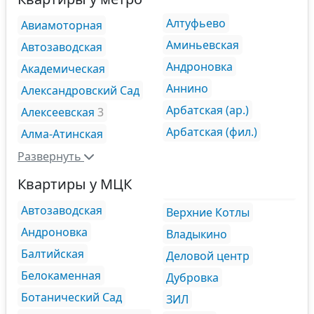
Алтуфьево
Авиамоторная
Аминьевская
Автозаводская
Андроновка
Академическая
Аннино
Александровский Сад
Арбатская (ар.)
Алексеевская
3
Арбатская (фил.)
Алма-Атинская
Развернуть
Квартиры у МЦК
Автозаводская
Верхние Котлы
Андроновка
Владыкино
Балтийская
Деловой центр
Белокаменная
Дубровка
Ботанический Сад
ЗИЛ