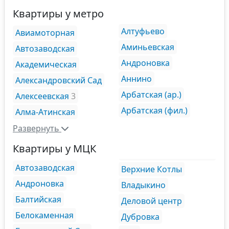
Квартиры у метро
Алтуфьево
Авиамоторная
Аминьевская
Автозаводская
Андроновка
Академическая
Аннино
Александровский Сад
Арбатская (ар.)
Алексеевская
3
Арбатская (фил.)
Алма-Атинская
Развернуть
Квартиры у МЦК
Автозаводская
Верхние Котлы
Андроновка
Владыкино
Балтийская
Деловой центр
Белокаменная
Дубровка