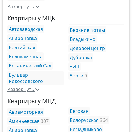
Развернуть
Квартиры у МЦК
Автозаводская
Верхние Котлы
Андроновка
Владыкино
Балтийская
Деловой центр
Белокаменная
Дубровка
Ботанический Сад
ЗИЛ
Бульвар
Зорге
9
Рокоссовского
Развернуть
Квартиры у МЦД
Беговая
Авиамоторная
Белорусская
364
Аминьевская
307
Бескудниково
Андроновка