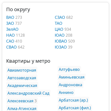
По округу
ВАО
273
СЗАО
682
ЗАО
737
ТАО
ЗелАО
ЦАО
934
НАО
1128
ЮАО
208
САО
410
ЮВАО
509
СВАО
642
ЮЗАО
39
Квартиры у метро
Алтуфьево
Авиамоторная
Аминьевская
Автозаводская
Андроновка
Академическая
Аннино
Александровский Сад
Арбатская (ар.)
Алексеевская
3
Арбатская (фил.)
Алма-Атинская