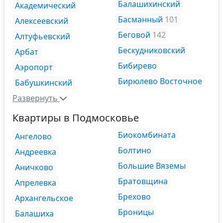
Балашихинский
Академический
Басманный
101
Алексеевский
Беговой
142
Алтуфьевский
Бескудниковский
Арбат
Бибирево
Аэропорт
Бирюлево Восточное
Бабушкинский
Развернуть
Квартиры в Подмосковье
Биокомбината
Ангелово
Болтино
Андреевка
Большие Вяземы
Аничково
Братовщина
Апрелевка
Брехово
Архангельское
Броницы
Балашиха