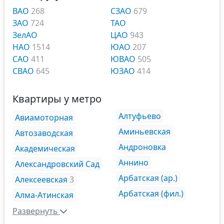
ВАО
268
СЗАО
679
ЗАО
724
ТАО
ЗелАО
ЦАО
943
НАО
1514
ЮАО
207
САО
411
ЮВАО
505
СВАО
645
ЮЗАО
414
Квартиры у метро
Алтуфьево
Авиамоторная
Аминьевская
Автозаводская
Андроновка
Академическая
Аннино
Александровский Сад
Арбатская (ар.)
Алексеевская
3
Арбатская (фил.)
Алма-Атинская
Развернуть