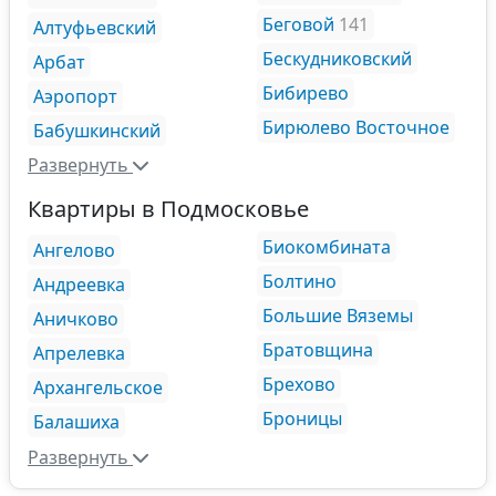
Беговой
141
Алтуфьевский
Бескудниковский
Арбат
Бибирево
Аэропорт
Бирюлево Восточное
Бабушкинский
Развернуть
Квартиры в Подмосковье
Биокомбината
Ангелово
Болтино
Андреевка
Большие Вяземы
Аничково
Братовщина
Апрелевка
Брехово
Архангельское
Броницы
Балашиха
Развернуть