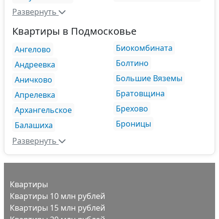
Развернуть
Квартиры в Подмосковье
Биокомбината
Ангелово
Болтино
Андреевка
Большие Вяземы
Аничково
Братовщина
Апрелевка
Брехово
Архангельское
Броницы
Балашиха
Развернуть
Квартиры
Квартиры 10 млн рублей
Квартиры 15 млн рублей