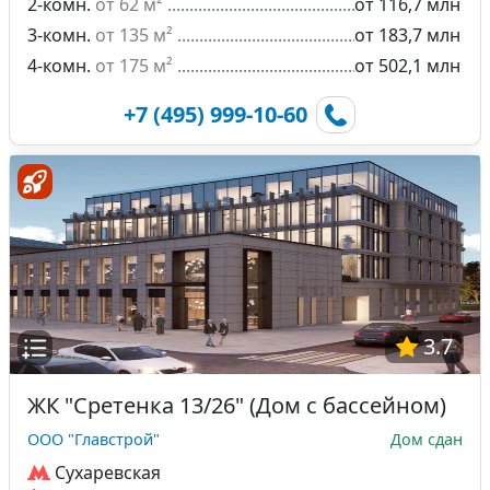
2-комн.
от 62 м²
от 116,7 млн
3-комн.
от 135 м²
от 183,7 млн
4-комн.
от 175 м²
от 502,1 млн
+7 (495) 999-10-60
3.7
ЖК "Сретенка 13/26" (Дом с бассейном)
ООО "Главстрой"
Дом сдан
Сухаревская