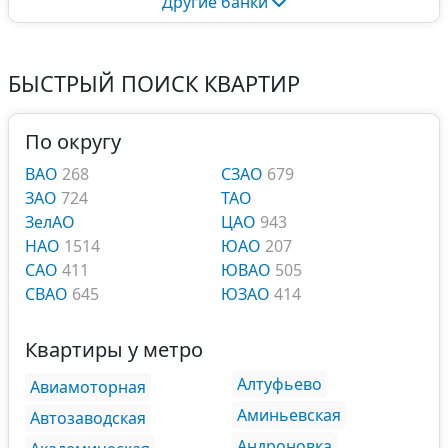
Другие банки
БЫСТРЫЙ ПОИСК КВАРТИР
По округу
ВАО
268
СЗАО
679
ЗАО
724
ТАО
ЗелАО
ЦАО
943
НАО
1514
ЮАО
207
САО
411
ЮВАО
505
СВАО
645
ЮЗАО
414
Квартиры у метро
Алтуфьево
Авиамоторная
Аминьевская
Автозаводская
Андроновка