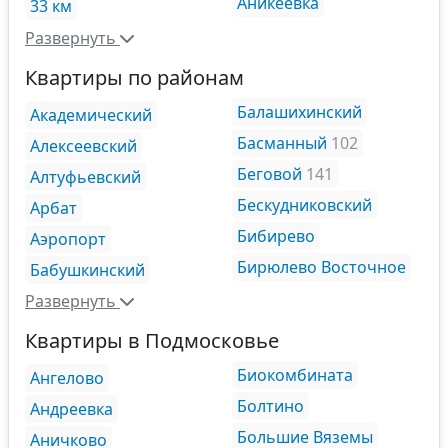
Аникеевка
33 км
Развернуть
Квартиры по районам
Балашихинский
Академический
Басманный
102
Алексеевский
Беговой
141
Алтуфьевский
Бескудниковский
Арбат
Бибирево
Аэропорт
Бирюлево Восточное
Бабушкинский
Развернуть
Квартиры в Подмосковье
Биокомбината
Ангелово
Болтино
Андреевка
Большие Вяземы
Аничково