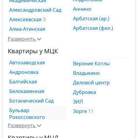
Академическая
Аннино
Александровский Сад
Арбатская (ар.)
Алексеевская
3
Арбатская (фил.)
Алма-Атинская
Развернуть
Квартиры у МЦК
Автозаводская
Верхние Котлы
Андроновка
Владыкино
Балтийская
Деловой центр
Белокаменная
Дубровка
Ботанический Сад
ЗИЛ
Бульвар
Зорге
11
Рокоссовского
Развернуть
Квартиры у МЦД