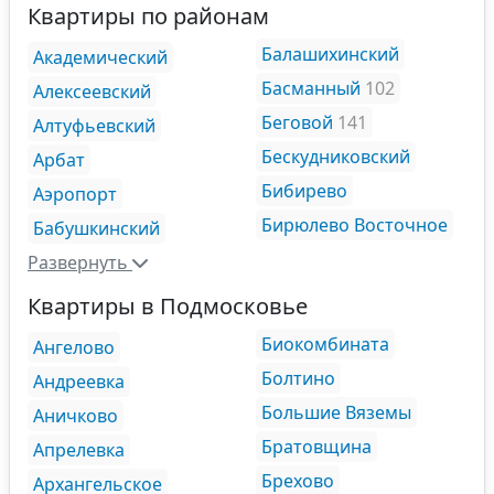
Квартиры по районам
Балашихинский
Академический
Басманный
102
Алексеевский
Беговой
141
Алтуфьевский
Бескудниковский
Арбат
Бибирево
Аэропорт
Бирюлево Восточное
Бабушкинский
Развернуть
Квартиры в Подмосковье
Биокомбината
Ангелово
Болтино
Андреевка
Большие Вяземы
Аничково
Братовщина
Апрелевка
Брехово
Архангельское