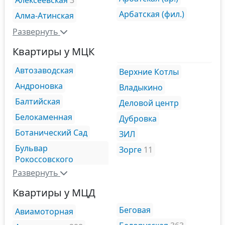
Алексеевская
3
Арбатская (фил.)
Алма-Атинская
Развернуть
Квартиры у МЦК
Автозаводская
Верхние Котлы
Андроновка
Владыкино
Балтийская
Деловой центр
Белокаменная
Дубровка
Ботанический Сад
ЗИЛ
Бульвар
Зорге
11
Рокоссовского
Развернуть
Квартиры у МЦД
Беговая
Авиамоторная