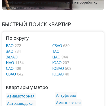
конфиденциальности
и даете согласие на обработку
персональных данных.
БЫСТРЫЙ ПОИСК КВАРТИР
По округу
ВАО
272
СЗАО
680
ЗАО
734
ТАО
ЗелАО
ЦАО
944
НАО
1134
ЮАО
207
САО
409
ЮВАО
508
СВАО
642
ЮЗАО
40
Квартиры у метро
Алтуфьево
Авиамоторная
Аминьевская
Автозаводская