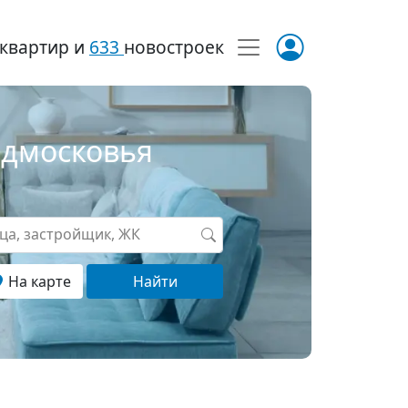
квартир и
633
новостроек
одмосковья
ица, застройщик, ЖК
На карте
Найти