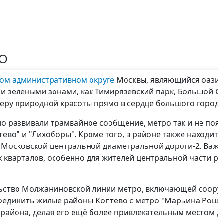
ВО
ом административном округе
Москвы, являющийся оазис
ми зелеными зонами, как Тимирязевский парк, Большой 
еру природной красоты прямо в сердце большого город
но развивали трамвайное сообщение, метро так и не по
ево" и "Лихоборы". Кроме того, в районе также наход
ав Московской центральной диаметральной дороги-2. Важ
х кварталов, особенно для жителей центральной части 
ьство Молжаниновской линии метро, включающей соору
оединить жилые районы Коптево с метро "Марьина Роща
 района, делая его ещё более привлекательным местом 