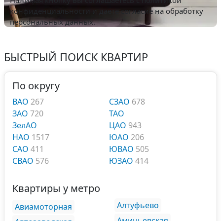
Нажимая кнопку вы соглашаетесь с
политикой
конфиденциальности
и даете согласие на обработку
персональных данных.
БЫСТРЫЙ ПОИСК КВАРТИР
По округу
ВАО
267
СЗАО
678
ЗАО
720
ТАО
ЗелАО
ЦАО
943
НАО
1517
ЮАО
206
САО
411
ЮВАО
505
СВАО
576
ЮЗАО
414
Квартиры у метро
Алтуфьево
Авиамоторная
Аминьевская