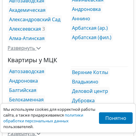
Автозаводская
Андроновка
Академическая
Аннино
Александровский Сад
Арбатская (ар.)
Алексеевская
3
Арбатская (фил.)
Алма-Атинская
Развернуть
Квартиры у МЦК
Автозаводская
Верхние Котлы
Андроновка
Владыкино
Балтийская
Деловой центр
Белокаменная
Дубровка
Ботанический Сад
ЗИЛ
Мы используем cookies для корректной работы
сайта, а также придерживаемся
политики
Понятно
Бульвар
Зорге
11
обработки персональных данных
Рокоссовского
пользователей.
Развернуть